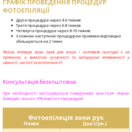
ГРАФІК ПРОВЕДЕННЯ ПРОЦЕДУР
ФОТОЕПІЛЯЦІЇ
Друга процедура через 4-6 тижнів
Третя процедура через 6-8 тижнів
Четверта процедура через 8-10 тижнів
З кожною наступною процедурою проміжки відповідно
збільшуються на 2 тижні.
Якісна епіляція зони пахв для жінок і чоловіків сьогодні є не
примхою, а вимогою сучасності та запорукою впевненості у
свіжості, чистоті та естетичності!
Консультація безкоштовна.
При необхідності застосовується поверхнева анестезія «Емла»
(Швеція) – всього 10% вартості процедури!
Фотоепіляція зони рук
Назва
Цна (грн.)