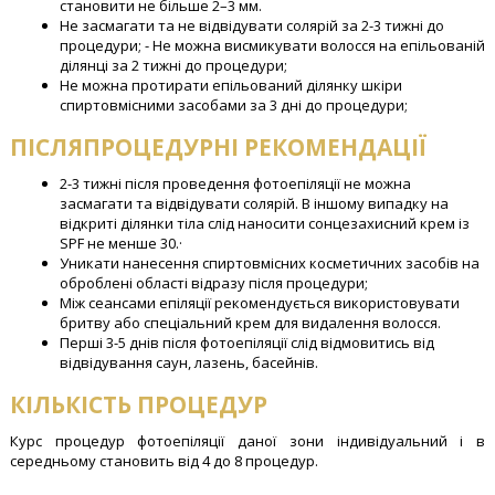
становити не більше 2–3 мм.
Не засмагати та не відвідувати солярій за 2-3 тижні до
процедури; - Не можна висмикувати волосся на епільованій
ділянці за 2 тижні до процедури;
Не можна протирати епільований ділянку шкіри
спиртовмісними засобами за 3 дні до процедури;
ПІСЛЯПРОЦЕДУРНІ РЕКОМЕНДАЦІЇ
2-3 тижні після проведення фотоепіляції не можна
засмагати та відвідувати солярій. В іншому випадку на
відкриті ділянки тіла слід наносити сонцезахисний крем із
SPF не менше 30.·
Уникати нанесення спиртовмісних косметичних засобів на
оброблені області відразу після процедури;
Між сеансами епіляції рекомендується використовувати
бритву або спеціальний крем для видалення волосся.
Перші 3-5 днів після фотоепіляції слід відмовитись від
відвідування саун, лазень, басейнів.
КІЛЬКІСТЬ ПРОЦЕДУР
Курс процедур фотоепіляції даної зони індивідуальний і в
середньому становить від 4 до 8 процедур.