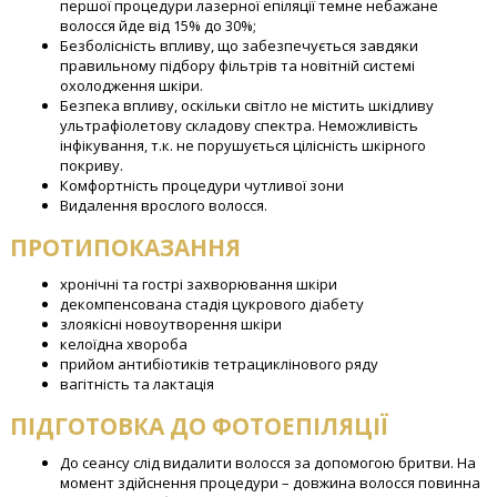
першої процедури лазерної епіляції темне небажане
волосся йде від 15% до 30%;
Безболісність впливу, що забезпечується завдяки
правильному підбору фільтрів та новітній системі
охолодження шкіри.
Безпека впливу, оскільки світло не містить шкідливу
ультрафіолетову складову спектра. Неможливість
інфікування, т.к. не порушується цілісність шкірного
покриву.
Комфортність процедури чутливої зони
Видалення врослого волосся.
ПРОТИПОКАЗАННЯ
хронічні та гострі захворювання шкіри
декомпенсована стадія цукрового діабету
злоякісні новоутворення шкіри
келоїдна хвороба
прийом антибіотиків тетрациклінового ряду
вагітність та лактація
ПІДГОТОВКА ДО ФОТОЕПІЛЯЦІЇ
До сеансу слід видалити волосся за допомогою бритви. На
момент здійснення процедури – довжина волосся повинна