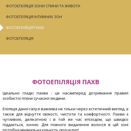
ФОТОЕПІЛЯЦІЯ ЗОНИ СПИНИ ТА ЖИВОТА
ФОТОЕПІЛЯЦІЯ ІНТИМНИХ ЗОН
ФОТОЕПІЛЯЦІЯ ПАХВ
ФОТОЕПІЛЯЦІЯ
ФОТОЕПІЛЯЦІЯ ПАХВ
Ідеально гладкі пахви - це насамперед дотримання правил
особистої гігієни сучасної людини.
Епіляція даної галузі важлива не тільки через естетичний вигляд, а
також для відчуття свіжості, чистоти та комфортності. Пахви є
чутливою, делікатною і в той же час епізодом, що швидко
піддається, зоною. Для повного видалення волосся в цій зоні
потрібна мінімальна кількість процедур!