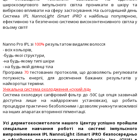
широкосмугового імпульсного світла проникати в шкіру та
вибірково впливати на сферу застосування. На сьогоднішній день
Система
IPL NannoLight iSmart iPRO
є найбільш популярною,
ефективною та безпечною системою високоінтенсивного світла у
всьому світі!
Nanno Pro IPL зі
100%
результатом видаляє волосся
- всіх кольорів,
-будь-якої структури,
-на будь-якому типі шкіри
- на будь-якій ділянці тіла
Програма
70
тестованих протоколів, що дозволяють регулювати
потужність енергії, для досягнення бажаних результатів у
найкоротші терміни.
Унікальна система охолодження «сухий лід»
Система охолоджує сапфіровий фільтр до -50С (ця опція зазвичай
доступна лише на найдорожчих установках), що робить
процедури практично безболісними і дозволяє уникнути можливої
на інших апаратах вторинної пігментації.
Усі дерматокосметологи нашого Центру успішно пройшли
спеціальне навчання роботі на системі імпульсного
випромінювання IPL NannoLight iSmart iPRO безпосередньо
у офіційного представника марки Sybaritic, Inc. (США) в