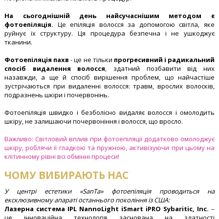
На сьогоднішній день найсучаснішим методом є
фотоепіляція.
Це епіляція волосся за допомогою світла, яке
руйнує їх структуру. Ця процедура безпечна і не ушкоджує
тканини.
Фотоепіляція пахв
- це не тільки
прогресивний і радикальний
спосіб видалення волосся
, здатний позбавити від них
назавжди, а ще й спосіб вирішення проблем, що найчастіше
зустрічаються при видаленні волосся: травм, врослих волосків,
подразнень шкіри і почервонінь.
Фотоепіляція швидко і безболісно видаляє волосся і омолодить
шкіру, не залишаючи почервоніння і волосся, що вросло.
Важливо: Світловий вплив при фотоепіляції додатково омолоджує
шкіру, роблячи її гладкою та пружною, активізуючи при цьому на
клітинному рівні всі обмінні процеси!
ЧОМУ ВИБИРАЮТЬ НАС
У центрі естетики «SanTa» фотоепіляція проводиться на
ексклюзивному апараті останнього покоління із США:
Лазерна система IPL NannoLight iSmart iPRO Sybaritic, Inc.
–
це інноваційна технологія заснована на здатності