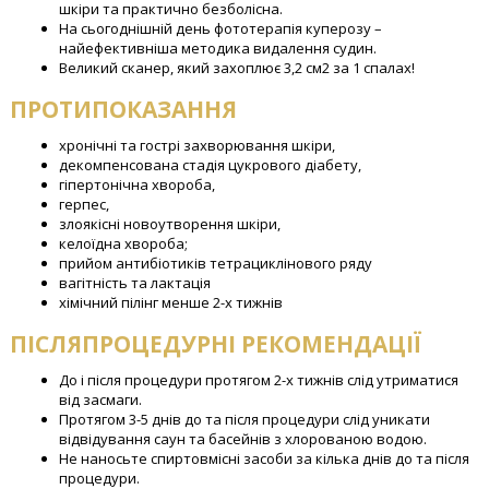
шкіри та практично безболісна.
На сьогоднішній день фототерапія куперозу –
найефективніша методика видалення судин.
Великий сканер, який захоплює 3,2 см2 за 1 спалах!
ПРОТИПОКАЗАННЯ
хронічні та гострі захворювання шкіри,
декомпенсована стадія цукрового діабету,
гіпертонічна хвороба,
герпес,
злоякісні новоутворення шкіри,
келоїдна хвороба;
прийом антибіотиків тетрациклінового ряду
вагітність та лактація
хімічний пілінг менше 2-х тижнів
ПІСЛЯПРОЦЕДУРНІ РЕКОМЕНДАЦІЇ
До і після процедури протягом 2-х тижнів слід утриматися
від засмаги.
Протягом 3-5 днів до та після процедури слід уникати
відвідування саун та басейнів з хлорованою водою.
Не наносьте спиртовмісні засоби за кілька днів до та після
процедури.