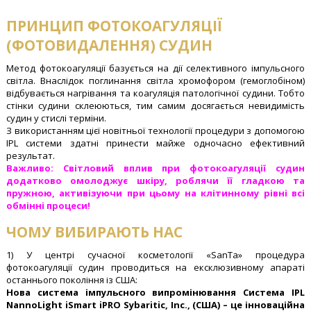
ПРИНЦИП ФОТОКОАГУЛЯЦІЇ
(ФОТОВИДАЛЕННЯ) СУДИН
Метод фотокоагуляції базується на дії селективного імпульсного
світла. Внаслідок поглинання світла хромофором (гемоглобіном)
відбувається нагрівання та коагуляція патологічної судини. Тобто
стінки судини склеюються, тим самим досягається невидимість
судин у стислі терміни.
З використанням цієї новітньої технології процедури з допомогою
IPL системи здатні принести майже одночасно ефективний
результат.
Важливо: Світловий вплив при фотокоагуляції судин
додатково омолоджує шкіру, роблячи її гладкою та
пружною, активізуючи при цьому на клітинному рівні всі
обмінні процеси!
ЧОМУ ВИБИРАЮТЬ НАС
1) У центрі сучасної косметології «SanTa» процедура
фотокоагуляції судин проводиться на ексклюзивному апараті
останнього покоління із США:
Нова система імпульсного випромінювання Система IPL
NannoLight iSmart iPRO Sybaritic, Inc., (США) – це інноваційна