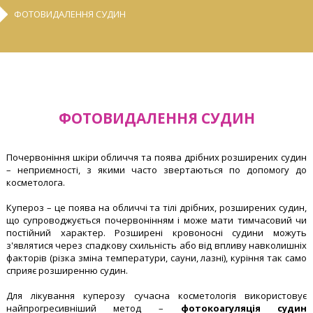
ФОТОВИДАЛЕННЯ СУДИН
ФОТОВИДАЛЕННЯ СУДИН
Почервоніння шкіри обличчя та поява дрібних розширених судин
– неприємності, з якими часто звертаються по допомогу до
косметолога.
Купероз – це поява на обличчі та тілі дрібних, розширених судин,
що супроводжується почервонінням і може мати тимчасовий чи
постійний характер. Розширені кровоносні судини можуть
з'являтися через спадкову схильність або від впливу навколишніх
факторів (різка зміна температури, сауни, лазні), куріння так само
сприяє розширенню судин.
Для лікування куперозу сучасна косметологія використовує
найпрогресивніший метод –
фотокоагуляція судин