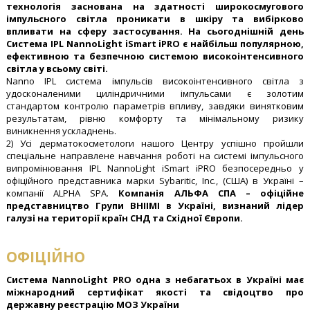
технологія заснована на здатності широкосмугового
імпульсного світла проникати в шкіру та вибірково
впливати на сферу застосування. На сьогоднішній день
Система IPL NannoLight iSmart iPRO є найбільш популярною,
ефективною та безпечною системою високоінтенсивного
світла у всьому світі.
Nanno IPL система імпульсів високоінтенсивного світла з
удосконаленими циліндричними імпульсами є золотим
стандартом контролю параметрів впливу, завдяки винятковим
результатам, рівню комфорту та мінімальному ризику
виникнення ускладнень.
2) Усі дерматокосметологи нашого Центру успішно пройшли
спеціальне направлене навчання роботі на системі імпульсного
випромінювання IPL NannoLight iSmart iPRO безпосередньо у
офіційного представника марки Sybaritic, Inc., (США) в Україні –
компанії ALPHA SPA.
Компанія АЛЬФА СПА – офіційне
представництво Групи ВНІІМІ в Україні, визнаний лідер
галузі на території країн СНД та Східної Європи.
ОФІЦІЙНО
Система NannoLight PRO одна з небагатьох в Україні має
міжнародний сертифікат якості та свідоцтво про
державну реєстрацію МОЗ України